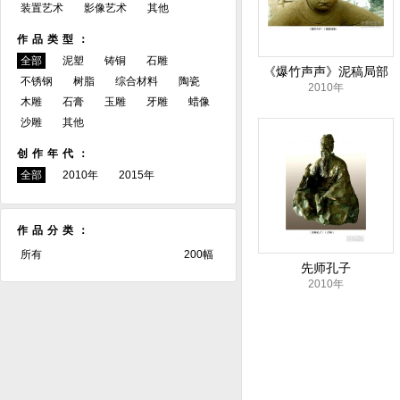
装置艺术
影像艺术
其他
作品类型：
全部
泥塑
铸铜
石雕
《爆竹声声》泥稿局部
不锈钢
树脂
综合材料
陶瓷
2010年
木雕
石膏
玉雕
牙雕
蜡像
沙雕
其他
创作年代：
全部
2010年
2015年
作品分类：
所有
200幅
先师孔子
2010年