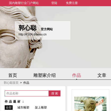
国内雕塑行业门户网站
登陆
免费注册
郭心聪
官方网站
http://4104.diaosu.cn
首页
雕塑家介绍
作品
文章
郭心聪首页
>
作品
作品名称
作品题材：
全部
城市雕塑
架上雕塑