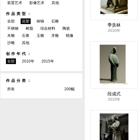
装置艺术
影像艺术
其他
作品类型：
全部
泥塑
铸铜
石雕
季羡林
不锈钢
树脂
综合材料
陶瓷
2010年
木雕
石膏
玉雕
牙雕
蜡像
沙雕
其他
创作年代：
全部
2010年
2015年
作品分类：
所有
200幅
段成式
2010年