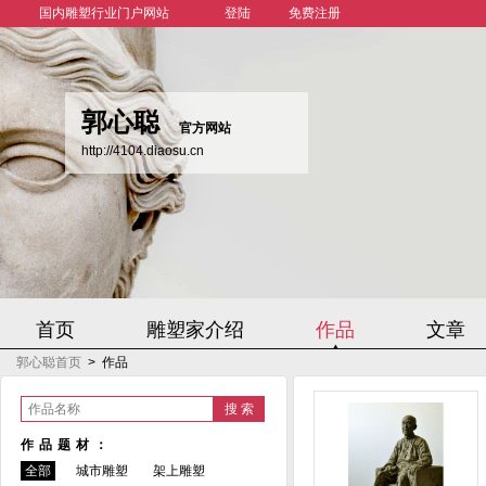
国内雕塑行业门户网站
登陆
免费注册
郭心聪
官方网站
http://4104.diaosu.cn
首页
雕塑家介绍
作品
文章
郭心聪首页
>
作品
作品名称
作品题材：
全部
城市雕塑
架上雕塑