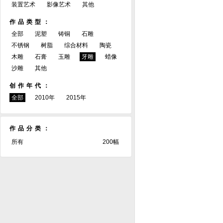
装置艺术
影像艺术
其他
作品类型：
全部
泥塑
铸铜
石雕
不锈钢
树脂
综合材料
陶瓷
木雕
石膏
玉雕
牙雕
蜡像
沙雕
其他
创作年代：
全部
2010年
2015年
作品分类：
所有
200幅