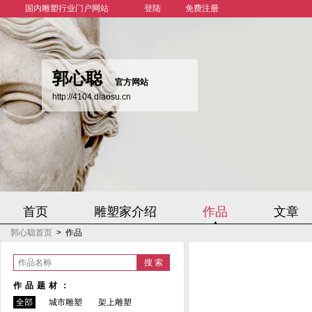
国内雕塑行业门户网站
登陆
免费注册
郭心聪
官方网站
http://4104.diaosu.cn
首页
雕塑家介绍
作品
文章
郭心聪首页
>
作品
作品名称
作品题材：
全部
城市雕塑
架上雕塑