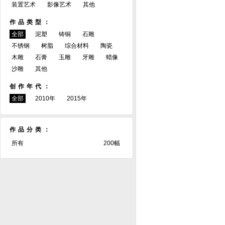
装置艺术
影像艺术
其他
作品类型：
全部
泥塑
铸铜
石雕
不锈钢
树脂
综合材料
陶瓷
木雕
石膏
玉雕
牙雕
蜡像
沙雕
其他
创作年代：
全部
2010年
2015年
作品分类：
所有
200幅