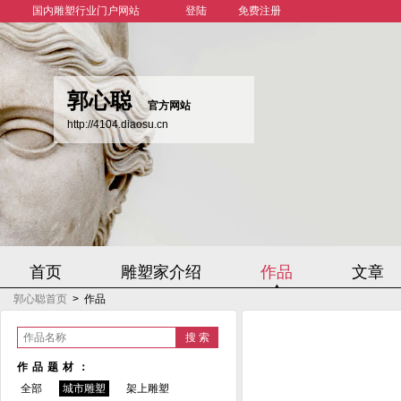
国内雕塑行业门户网站
登陆
免费注册
郭心聪
官方网站
http://4104.diaosu.cn
首页
雕塑家介绍
作品
文章
郭心聪首页
>
作品
作品名称
作品题材：
全部
城市雕塑
架上雕塑